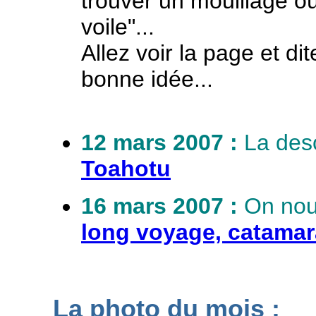
trouver un mouillage où 
voile"...
Allez voir la page et d
bonne idée...
12 mars 2007 :
La desc
Toahotu
16 mars 2007 :
On nou
long voyage, catama
La photo du mois :