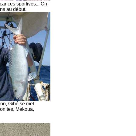
ances sportives... On
ons au début.
tion, Gibé se met
Bonites, Mekoua,