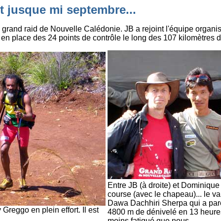
t jusque mi septembre...
u grand raid de Nouvelle Calédonie. JB a rejoint l'équipe organi
en place des 24 points de contrôle le long des 107 kilomètres 
Entre JB (à droite) et Dominique
course (avec le chapeau)... le v
Dawa Dachhiri Sherpa qui a par
eggo en plein effort. Il est
4800 m de dénivelé en 13 heures e
moins fatigué que nous.