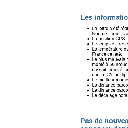
Les informati
La lettre a été ré
Nouméa pour avoir 
La position GPS e
Le temps est redev
La température os
France cet été.
Le plus mauvais m
monté à 50 nœuds.
cassait, nous étio
nuit là. C'était flip
Le meilleur mome
La distance parco
La distance parco
Le décalage hora
Pas de nouveau