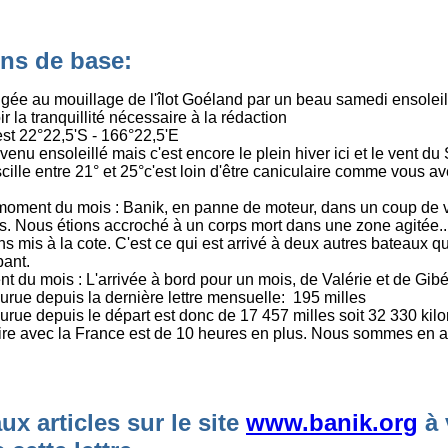
ons de base:
digée au mouillage de l'îlot Goéland par un beau samedi ensoleillé.
la tranquillité nécessaire à la rédaction
st 22°22,5'S - 166°22,5'E
enu ensoleillé mais c'est encore le plein hiver ici et le vent du 
cille entre 21° et 25°c'est loin d'être caniculaire comme vous a
oment du mois : Banik, en panne de moteur, dans un coup de v
 Nous étions accroché à un corps mort dans une zone agitée...
ns mis à la cote. C'est ce qui est arrivé à deux autres bateaux qu
pant.
nt du mois :
L'arrivée à bord pour un mois, de Valérie et de Gib
urue depuis la dernière lettre mensuelle: 195 milles
urue depuis le départ est donc de 17 457 milles soit 32 330 kil
ire avec la France est de 10 heures en plus. Nous sommes en a
x articles sur le site
www.banik.org
à 