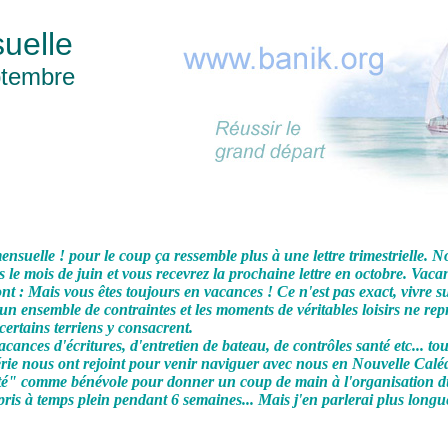
uelle
ptembre
ensuelle ! pour le coup ça ressemble plus à une lettre trimestrielle. N
 le mois de juin et vous recevrez la prochaine lettre en octobre. Vaca
nt : Mais vous êtes toujours en vacances ! Ce n'est pas exact, vivre s
n ensemble de contraintes et les moments de véritables loisirs ne re
certains terriens y consacrent.
cances d'écritures, d'entretien de bateau, de contrôles santé etc... tou
rie nous ont rejoint pour venir naviguer avec nous en Nouvelle Calé
cruté" comme bénévole pour donner un coup de main à l'organisation
 pris à temps plein pendant 6 semaines... Mais j'en parlerai plus lon