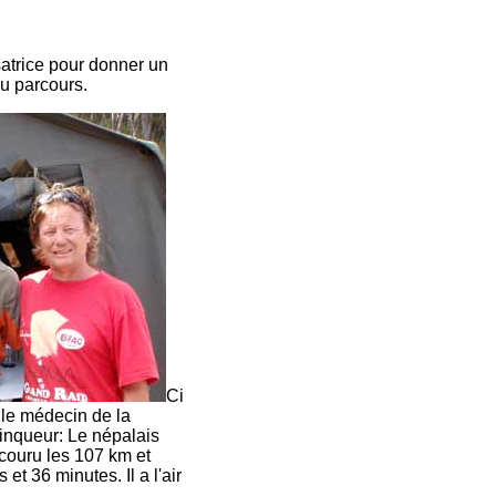
satrice pour donner un
du parcours.
Ci
 le médecin de la
ainqueur: Le népalais
couru les 107 km et
t 36 minutes. Il a l'air