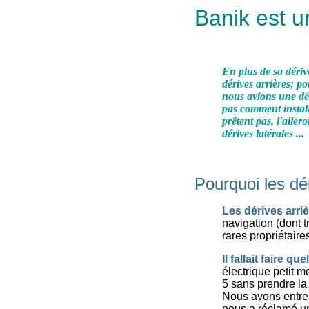
Banik est u
En plus de sa dériv
dérives arrières; p
nous avions une déri
pas comment install
prêtent pas, l'ailer
dérives latérales ...
Pourquoi les dér
Les dérives arriè
navigation (dont t
rares propriétaires
Il
fallait faire q
électrique petit 
5 sans prendre la 
Nous avons entrep
nous a réclamé un