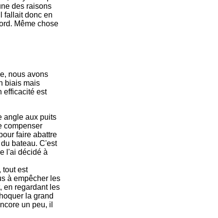
t une des raisons
l fallait donc en
ribord. Même chose
ive, nous avons
n biais mais
 efficacité est
angle aux puits
de compenser
pour faire abattre
l du bateau. C'est
e l'ai décidé à
 tout est
plus à empêcher les
, en regardant les
 choquer la grand
ncore un peu, il