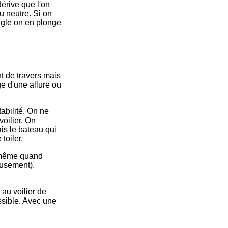
dérive que l'on
u neutre. Si on
ngle on en plonge
nt de travers mais
ge d'une allure ou
tabilité. On ne
voilier. On
is le bateau qui
toiler.
r même quand
eusement).
 au voilier de
ssible. Avec une