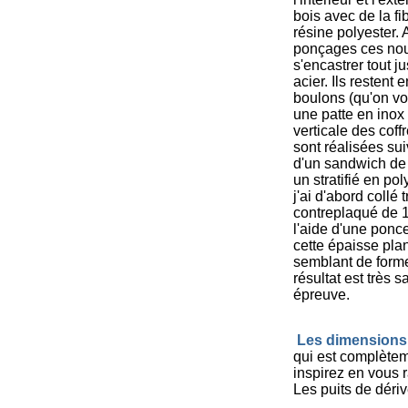
bois avec de la fi
résine polyester.
ponçages ces nou
s'encastrer tout j
acier. Ils restent
boulons (qu'on voi
une patte en inox 
verticale des coff
sont réalisées su
d'un sandwich de
un stratifié en poly
j'ai d'abord collé
contreplaqué de 15
l'aide d'une ponceu
cette épaisse pla
semblant de form
résultat est très sa
épreuve.
Les dimensions
qui est complètem
inspirez en vous 
Les puits de déri