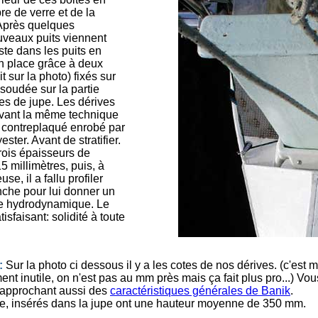
bre de verre et de la
 Après quelques
veaux puits viennent
uste dans les puits en
 en place grâce à deux
t sur la photo) fixés sur
soudée sur la partie
res de jupe. Les dérives
ivant la même technique
 contreplaqué enrobé par
ester. Avant de stratifier.
 trois épaisseurs de
 millimètres, puis, à
se, il a fallu profiler
nche pour lui donner un
e hydrodynamique. Le
tisfaisant: solidité à toute
:
Sur la photo ci dessous il y a les cotes de nos dérives. (c'es
ent inutile, on n'est pas au mm près mais ça fait plus pro...) V
rapprochant aussi des
caractéristiques générales de Banik
.
ve, insérés dans la jupe ont une hauteur moyenne de 350 mm.