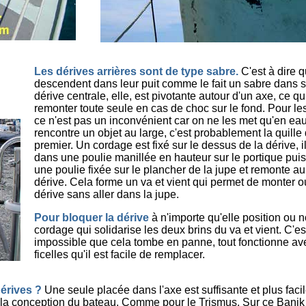
Les dérives arrières sont de type sabre.
C'est à dire q
descendent dans leur puit comme le fait un sabre dans s
dérive centrale, elle, est pivotante autour d'un axe, ce qu
remonter toute seule en cas de choc sur le fond. Pour les
ce n'est pas un inconvénient car on ne les met qu'en eau
rencontre un objet au large, c'est probablement la quille
premier. Un cordage est fixé sur le dessus de la dérive, 
dans une poulie manillée en hauteur sur le portique pu
une poulie fixée sur le plancher de la jupe et remonte a
dérive. Cela forme un va et vient qui permet de monter 
dérive sans aller dans la jupe.
Pour bloquer la dérive
à n'importe qu'elle position ou n
cordage qui solidarise les deux brins du va et vient. C'est
impossible que cela tombe en panne, tout fonctionne av
ficelles qu'il est facile de remplacer.
érives ?
Une seule placée dans l'axe est suffisante et plus facile
s la conception du bateau. Comme pour le Trismus. Sur ce Banik ci