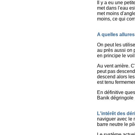
Il y a eu une peti
met dans l'eau es
met moins d'angle
moins, ce qui comp
A quelles allures 
On peut les utilis
au près aussi on 
en principe le voil
Au vent arrière. C
peut pas descendre
descend alors les 
est tenu fermement
En définitive que
Banik dégringole 
L'intérêt des dér
naviguer avec le 
barre neutre le pi
Le système actue