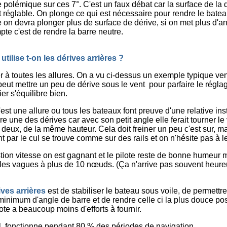
te polémique sur ces 7°. C'est un faux débat car la surface de la 
t réglable. On plonge ce qui est nécessaire pour rendre le batea
 on devra plonger plus de surface de dérive, si on met plus d'a
te c'est de rendre la barre neutre.
utilise t-on les dérives arrières ?
er à toutes les allures. On a vu ci-dessus un exemple typique ve
peut mettre un peu de dérive sous le vent pour parfaire le régla
ier s'équilibre bien.
'est une allure ou tous les bateaux font preuve d'une relative ins
 une des dérives car avec son petit angle elle ferait tourner le 
deux, de la même hauteur. Cela doit freiner un peu c'est sur, ma
 par le cul se trouve comme sur des rails et on n'hésite pas à le 
stion vitesse on est gagnant et le pilote reste de bonne humeu
les vagues à plus de 10 nœuds. (Ça n'arrive pas souvent heur
ives arrières
est de stabiliser le bateau sous voile, de permettre
minimum d'angle de barre et de rendre celle ci la plus douce po
lote a beaucoup moins d'efforts à fournir.
l fonctionne pendant 80 % des périodes de navigation.