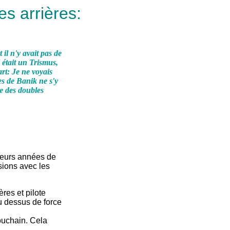
es arrières:
il n'y avait pas de
 était un Trismus,
art: Je ne voyais
es
de Banik ne s'y
me des doubles
sieurs années de
ssions avec les
ères et pilote
u dessus de force
ouchain. Cela