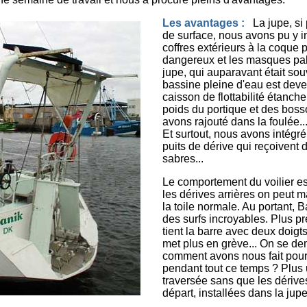
Les avantages :
La jupe, si
de surface, nous avons pu y i
coffres extérieurs à la coque 
dangereux et les masques pal
jupe, qui auparavant était so
bassine pleine d'eau est dev
caisson de flottabilité étanc
poids du portique et des boss
avons rajouté dans la foulée..
Et surtout, nous avons intégr
puits de dérive qui reçoivent 
sabres...
Le comportement du voilier es
les dérives arrières on peut m
la toile normale. Au portant, 
des surfs incroyables. Plus pr
tient la barre avec deux doigts
met plus en grève... On se d
comment avons nous fait pou
pendant tout ce temps ? Plus
traversée sans que les dérives
départ, installées dans la jupe