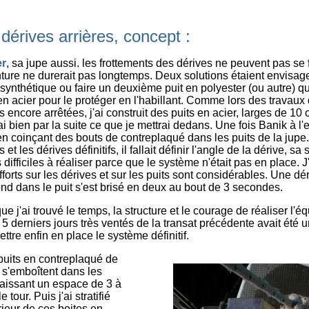
dérives arrières, concept :
er
, sa jupe aussi. les frottements des dérives ne peuvent pas se 
inture ne durerait pas longtemps. Deux solutions étaient envisag
synthétique ou faire un deuxième puit en polyester (ou autre) qu
t en acier pour le protéger en l'habillant. Comme lors des travaux
s encore arrêtées, j'ai construit des puits en acier, larges de 1
i bien par la suite ce que je mettrai dedans. Une fois Banik à l'ea
n coinçant des bouts de contreplaqué dans les puits de la jupe
 et les dérives définitifs, il fallait définir l'angle de la dérive, sa 
s difficiles à réaliser parce que le système n'était pas en place. 
forts sur les dérives et sur les puits sont considérables. Une dé
fond dans le puit s'est brisé en deux au bout de 3 secondes.
que j'ai trouvé le temps, la structure et le courage de réaliser l'
es 5 derniers jours très ventés de la transat précédente avait été 
ttre enfin en place le système définitif.
 puits en contreplaqué de
i s'emboîtent dans les
 laissant un espace de 3 à
e tour. Puis j'ai stratifié
térieur de ces boites en