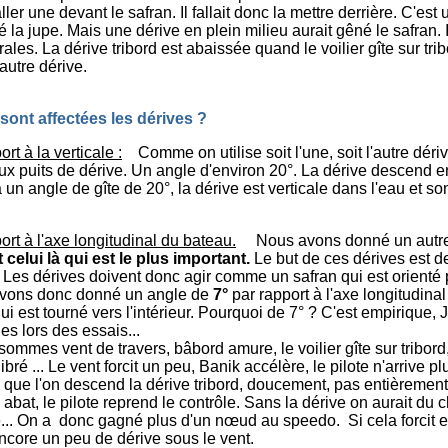
ller une devant le safran. Il fallait donc la mettre derrière. C'es
é la jupe. Mais une dérive en plein milieu aurait gêné le safran. I
érales. La dérive tribord est abaissée quand le voilier gîte sur t
autre dérive.
sont affectées les dérives ?
rt à la verticale :
Comme on utilise soit l'une, soit l'autre dér
x puits de dérive. Un angle d'environ 20°. La dérive descend e
un angle de gîte de 20°, la dérive est verticale dans l'eau et son
rt à l'axe longitudinal du bateau.
Nous avons donné un autre 
t celui là qui est le plus important.
Le but de ces dérives est 
r. Les dérives doivent donc agir comme un safran qui est orienté 
avons donc donné un angle de
7°
par rapport à l'axe longitudina
qui est tourné vers l'intérieur. Pourquoi de 7° ? C'est empirique, J
ges lors des essais...
mmes vent de travers, bâbord amure, le voilier gîte sur tribord,
ibré ... Le vent forcit un peu, Banik accélère, le pilote n'arrive 
a que l'on descend la dérive tribord, doucement, pas entièrement
 abat, le pilote reprend le contrôle. Sans la dérive on aurait du
re... On a donc gagné plus d'un nœud au speedo. Si cela forcit e
encore un peu de dérive sous le vent.