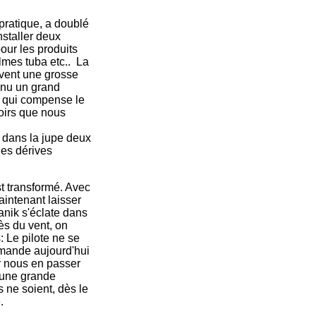
 pratique, a doublé
nstaller deux
pour les produits
mes tuba etc.. La
uvent une grosse
enu un grand
he qui compense le
oirs que nous
.
é dans la jupe deux
des dérives
t transformé. Avec
aintenant laisser
Banik s'éclate dans
ès du vent, on
: Le pilote ne se
emande aujourd'hui
r nous en passer
 une grande
 ne soient, dès le
.