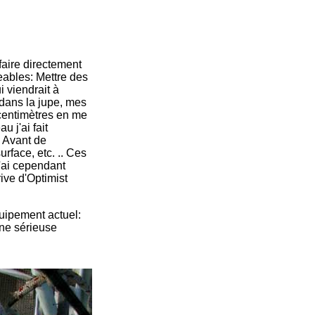
faire directement
eables: Mettre des
i viendrait à
 dans la jupe, mes
0 centimètres en me
u j'ai fait
. Avant de
surface, etc. .. Ces
J'ai cependant
rive d'Optimist
équipement actuel:
une sérieuse