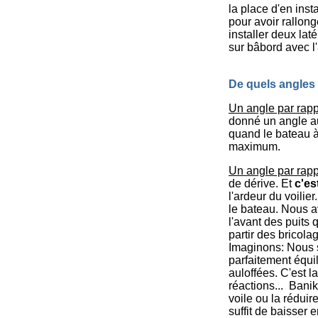
la place d'en insta
pour avoir rallong
installer deux lat
sur bâbord avec l'
De quels angles 
Un angle par rappo
donné un angle au
quand le bateau à 
maximum.
Un angle par rappo
de dérive. Et
c'es
l'ardeur du voilie
le bateau. Nous 
l'avant des puits 
partir des bricola
Imaginons: Nous so
parfaitement équil
auloffées. C'est l
réactions... Banik
voile ou la rédui
suffit de baisser 