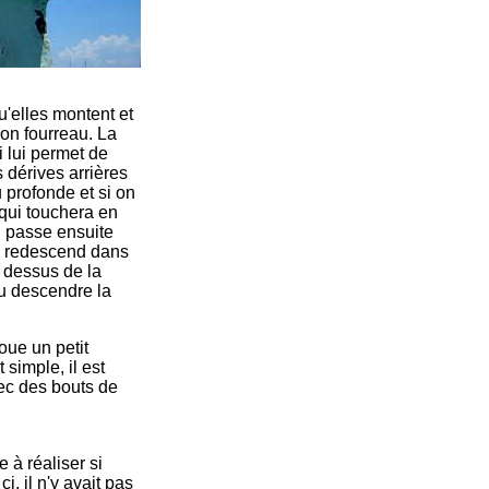
u'elles montent et
on fourreau. La
i lui permet de
 dérives arrières
 profonde et si on
 qui touchera en
il passe ensuite
is redescend dans
u dessus de la
ou descendre la
oue un petit
 simple, il est
ec des bouts de
 à réaliser si
, il n'y avait pas