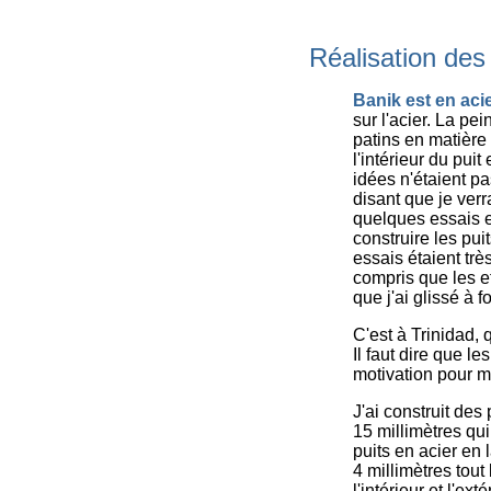
Réalisation des 
Banik est en aci
sur l'acier. La pe
patins en matière 
l'intérieur du pui
idées n'étaient pa
disant que je verra
quelques essais e
construire les puits
essais étaient trè
compris que les ef
que j'ai glissé à 
C'est à Trinidad, 
Il faut dire que l
motivation pour me
J'ai construit des
15 millimètres qu
puits en acier en
4 millimètres tout l
l'intérieur et l'ex