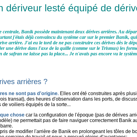
n dériveur lesté équipé de dériv
e centrale, Banik possède maintenant deux dérives arrières. Au départ 
ourtant j'étais déjà convaincu du système car sur le premier Banik, qui
ve arrière. J'ai eu le tord de ne pas construire ces dérives dès le dép
er une dérive dans l'axe de la quille (comme sur le Trismus) les form
on de safran ne laisse pas la place... Je n'avais pas encore vu le systè
ives arrières ?
res ne sont pas d'origine.
Elles ont été construites après plu
rois transat), des heures d'observation dans les ports, de discu
 de voiliers équipés de la sorte...
uelque chose
car la configuration de l'époque (pas de dérives arri
modèle) ne permettait pas de faire naviguer correctement Banik a
barre.
ris de modifier l'arrière de Banik en prolongeant les tôles de b
e semaine de travail et nous a procuré pleins d'avantages: